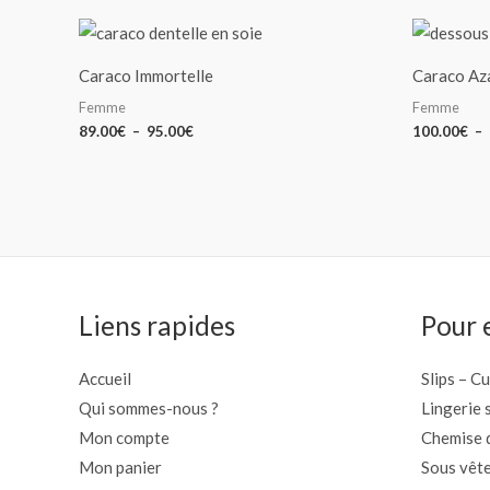
Plage
de
prix :
Caraco Immortelle
Caraco Az
89.00€
à
Femme
Femme
95.00€
89.00
€
–
95.00
€
100.00
€
–
Liens rapides
Pour e
Accueil
Slips – C
Qui sommes-nous ?
Lingerie 
Mon compte
Chemise d
Mon panier
Sous vêt