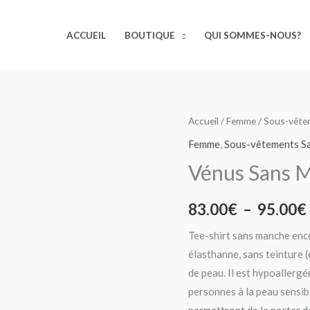
ACCUEIL
BOUTIQUE
QUI SOMMES-NOUS?
quantité
Accueil
/
Femme
/
Sous-vête
de
Femme
,
Sous-vêtements S
Vénus
Vénus Sans 
Sans
Manches
83.00
€
–
95.00
€
Tee-shirt sans manche enc
élasthanne, sans teinture (
de peau. Il est hypoallergé
personnes à la peau sensib