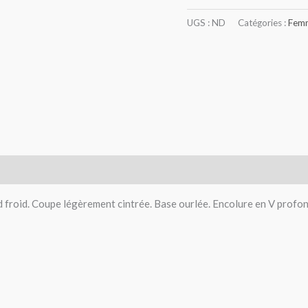
UGS :
ND
Catégories :
Fem
0)
froid. Coupe légèrement cintrée. Base ourlée. Encolure en V profo