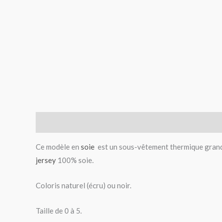
Description
Informations complémentaires
Avis (
Ce modèle en
soie
est un sous-vêtement thermique grand 
jersey
100% soie.
Coloris naturel (écru) ou noir.
Taille de 0 à 5.