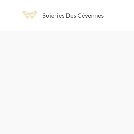
Aller
au
Soieries Des Cévennes
contenu