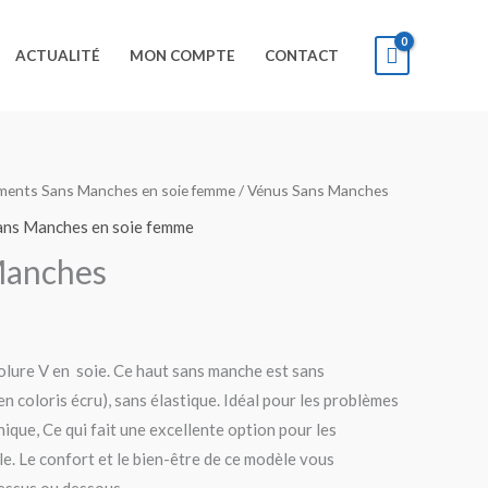
ACTUALITÉ
MON COMPTE
CONTACT
ments Sans Manches en soie femme
/ Vénus Sans Manches
Plage
ans Manches en soie femme
de
Manches
prix :
83.00€
olure V en soie. Ce haut sans manche est sans
à
en coloris écru), sans élastique. Idéal pour les problèmes
95.00€
nique, Ce qui fait une excellente option pour les
le. Le confort et le bien-être de ce modèle vous