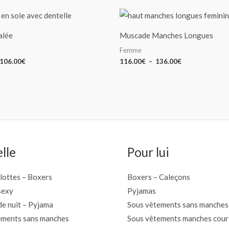
Plage
Plage
de
de
prix :
prix :
alée
Muscade Manches Longues
100.00€
116.00€
à
à
Femme
106.00€
136.00€
106.00
€
116.00
€
–
136.00
€
lle
Pour lui
ulottes – Boxers
Boxers – Caleçons
sexy
Pyjamas
e nuit – Pyjama
Sous vêtements sans manches
ements sans manches
Sous vêtements manches cour