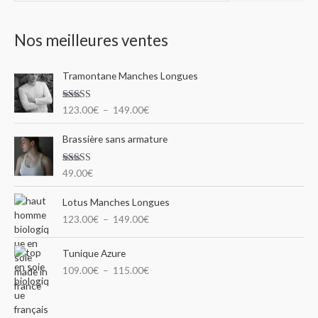
e
c
Nos meilleures ventes
h
e
P
Tramontane Manches Longues
r
l
c
a
Note
5.00
123.00
€
–
149.00
€
g
h
sur 5
e
e
Brassière sans armature
d
e
p
p
Note
5.00
49.00
€
o
sur 5
r
u
P
i
Lotus Manches Longues
l
x
r
123.00
€
–
149.00
€
a
g
:
P
:
e
Tunique Azure
1
l
d
2
109.00
€
–
115.00
€
a
e
3
g
p
.
e
r
0
d