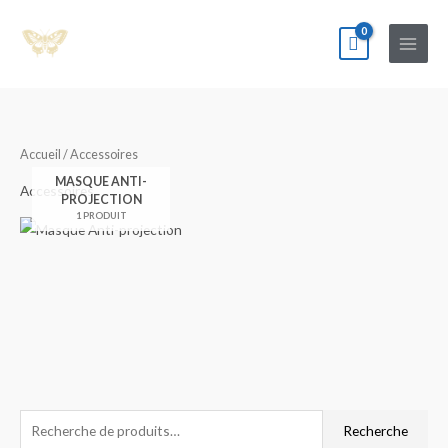
Aller
au
contenu
Accueil
/ Accessoires
MASQUE ANTI-
Accessoires
PROJECTION
1 PRODUIT
R
Recherche