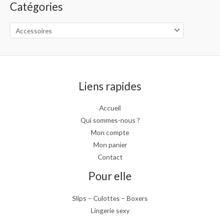
i
Catégories
0
e
x
€
p
à
r
:
1
i
1
4
x
2
9
3
.
:
.
0
1
0
0
Liens rapides
0
0
€
9
€
.
Accueil
à
0
Qui sommes-nous ?
1
0
4
Mon compte
€
9
Mon panier
à
.
1
Contact
0
1
0
Pour elle
5
€
.
0
Slips – Culottes – Boxers
0
Lingerie sexy
€