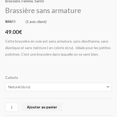
Brassière
,
Femme
,
Santé
Brassière sans armature
(
1
avis client)
Noté
1
5.00
sur 5 basé
49.00
€
sur
notation
client
Cette brassière en soie est sans armature, sans élasthanne, sans
élastique et sans teinture ( en coloris écru). Idéale pour les petites
poitrines. C’est une brassière dans laquelle on se sent bien.
Coloris
Ajouter au panier