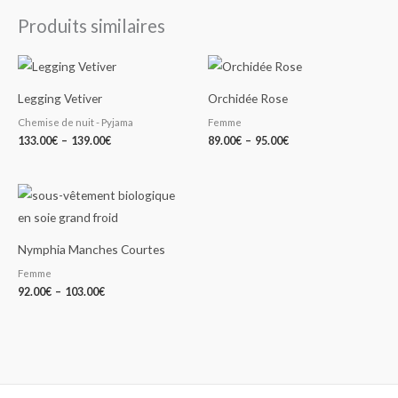
Produits similaires
Plage
Plage
de
de
prix :
prix :
Legging Vetiver
Orchidée Rose
133.00€
89.00€
à
à
Chemise de nuit - Pyjama
Femme
139.00€
95.00€
133.00
€
–
139.00
€
89.00
€
–
95.00
€
Plage
de
prix :
92.00€
à
Nymphia Manches Courtes
103.00€
Femme
92.00
€
–
103.00
€