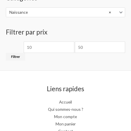
x
3
p
.
r
Naissance
×
:
0
i
1
0
x
5
€
Filtrer par prix
9
à
:
.
1
6
0
4
3
0
9
.
€
Filtrer
.
0
à
0
0
1
0
€
6
€
à
5
6
.
9
Liens rapides
0
.
0
0
€
Accueil
0
Qui sommes-nous ?
€
Mon compte
Mon panier