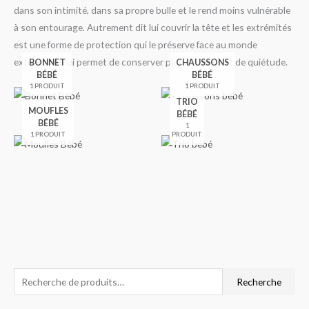
dans son intimité, dans sa propre bulle et le rend moins vulnérable
à son entourage. Autrement dit lui couvrir la tête et les extrémités
est une forme de protection qui le préserve face au monde
extérieur et lui permet de conserver plus de calme et de quiétude.
BONNET
CHAUSSONS
BÉBÉ
BÉBÉ
1 PRODUIT
1 PRODUIT
TRIO
MOUFLES
BÉBÉ
BÉBÉ
1
1 PRODUIT
PRODUIT
R
P
P
Recherche
e
r
r