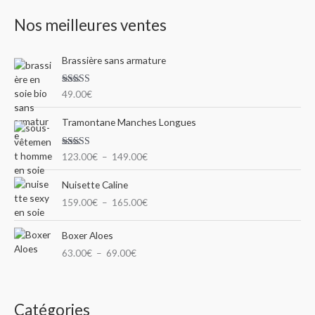
c
i
i
Nos meilleures ventes
h
x
x
e
m
m
Brassière sans armature
r
i
a
c
n
x
Note
5.00
49.00
€
h
sur 5
P
e
Tramontane Manches Longues
l
p
a
Note
5.00
123.00
€
–
149.00
€
o
g
sur 5
e
u
P
Nuisette Caline
d
l
r
e
159.00
€
–
165.00
€
a
p
g
r
P
:
e
Boxer Aloes
i
l
d
63.00
€
–
69.00
€
x
a
e
g
p
:
e
r
1
d
i
Catégories
2
e