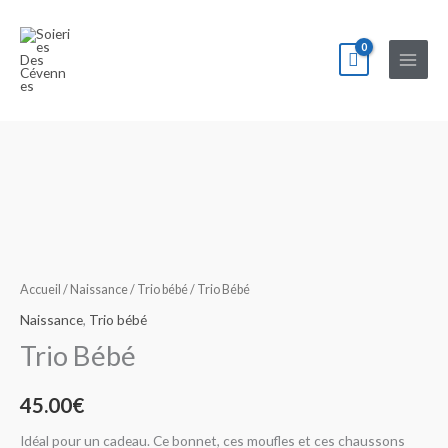
Aller
au
contenu
quantité
de
Trio
Bébé
Accueil
/
Naissance
/
Trio bébé
/ Trio Bébé
Naissance
,
Trio bébé
Trio Bébé
45.00
€
Idéal pour un cadeau. Ce bonnet, ces moufles et ces chaussons