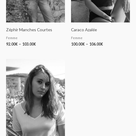
Zéphir Manches Courtes
Caraco Azalée
Femme
Femme
92.00
€
–
103.00
€
100.00
€
–
106.00
€
Plage
de
prix :
92.00€
à
103.00€