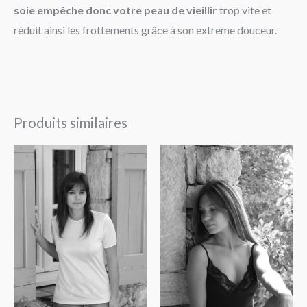
soie empêche donc votre peau de vieillir
trop vite et
réduit ainsi les frottements grâce à son extreme douceur.
Produits similaires
Plage
Plage
de
de
prix :
prix :
92.00€
100.00€
à
à
103.00€
106.00€